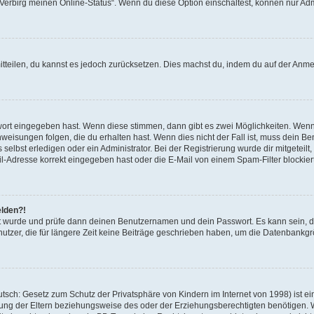
 „Verbirg meinen Online-Status“. Wenn du diese Option einschaltest, können nur Ad
mitteilen, du kannst es jedoch zurücksetzen. Dies machst du, indem du auf der Anm
swort eingegeben hast. Wenn diese stimmen, dann gibt es zwei Möglichkeiten. Wen
eisungen folgen, die du erhalten hast. Wenn dies nicht der Fall ist, muss dein Ben
lbst erledigen oder ein Administrator. Bei der Registrierung wurde dir mitgeteilt, 
-Adresse korrekt eingegeben hast oder die E-Mail von einem Spam-Filter blockiert
elden?!
andt wurde und prüfe dann deinen Benutzernamen und dein Passwort. Es kann sein,
utzer, die für längere Zeit keine Beiträge geschrieben haben, um die Datenbankgrö
sch: Gesetz zum Schutz der Privatsphäre von Kindern im Internet von 1998) ist ei
ng der Eltern beziehungsweise des oder der Erziehungsberechtigten benötigen. Wenn