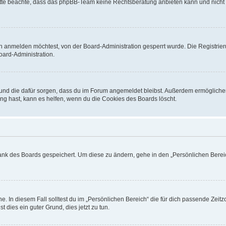
. Bitte beachte, dass das phpBB-Team keine Rechtsberatung anbieten kann und nicht d
h anmelden möchtest, von der Board-Administration gesperrt wurde. Die Registrie
ard-Administration.
t und die dafür sorgen, dass du im Forum angemeldet bleibst. Außerdem ermögliche
ng hast, kann es helfen, wenn du die Cookies des Boards löscht.
bank des Boards gespeichert. Um diese zu ändern, gehe in den „Persönlichen Bereic
e. In diesem Fall solltest du im „Persönlichen Bereich“ die für dich passende Zeitzo
t dies ein guter Grund, dies jetzt zu tun.