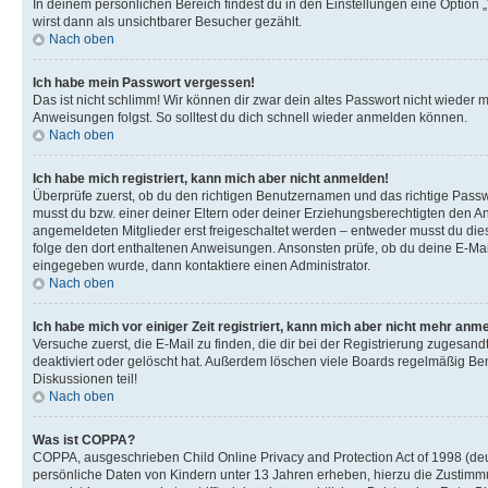
In deinem persönlichen Bereich findest du in den Einstellungen eine Option
wirst dann als unsichtbarer Besucher gezählt.
Nach oben
Ich habe mein Passwort vergessen!
Das ist nicht schlimm! Wir können dir zwar dein altes Passwort nicht wieder 
Anweisungen folgst. So solltest du dich schnell wieder anmelden können.
Nach oben
Ich habe mich registriert, kann mich aber nicht anmelden!
Überprüfe zuerst, ob du den richtigen Benutzernamen und das richtige Pas
musst du bzw. einer deiner Eltern oder deiner Erziehungsberechtigten den Anw
angemeldeten Mitglieder erst freigeschaltet werden – entweder musst du dies se
folge den dort enthaltenen Anweisungen. Ansonsten prüfe, ob du deine E-Mail
eingegeben wurde, dann kontaktiere einen Administrator.
Nach oben
Ich habe mich vor einiger Zeit registriert, kann mich aber nicht mehr anm
Versuche zuerst, die E-Mail zu finden, die dir bei der Registrierung zuges
deaktiviert oder gelöscht hat. Außerdem löschen viele Boards regelmäßig Ben
Diskussionen teil!
Nach oben
Was ist COPPA?
COPPA, ausgeschrieben Child Online Privacy and Protection Act of 1998 (deut
persönliche Daten von Kindern unter 13 Jahren erheben, hierzu die Zustimmu