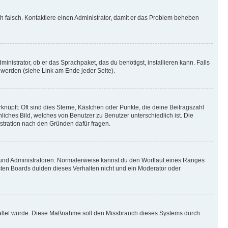
ich falsch. Kontaktiere einen Administrator, damit er das Problem beheben
inistrator, ob er das Sprachpaket, das du benötigst, installieren kann. Falls
 werden (siehe Link am Ende jeder Seite).
nüpft: Oft sind dies Sterne, Kästchen oder Punkte, die deine Beitragszahl
liches Bild, welches von Benutzer zu Benutzer unterschiedlich ist. Die
stration nach den Gründen dafür fragen.
n und Administratoren. Normalerweise kannst du den Wortlaut eines Ranges
sten Boards dulden dieses Verhalten nicht und ein Moderator oder
schaltet wurde. Diese Maßnahme soll den Missbrauch dieses Systems durch