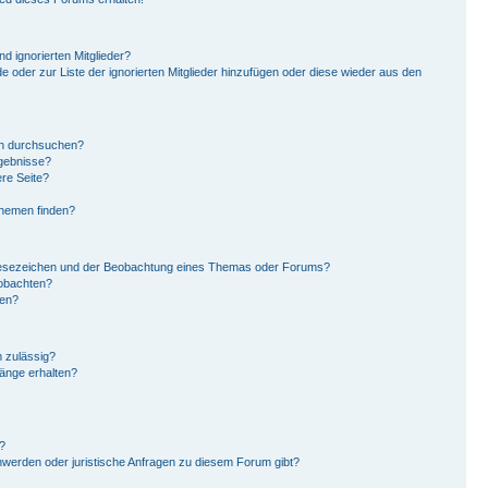
d ignorierten Mitglieder?
de oder zur Liste der ignorierten Mitglieder hinzufügen oder diese wieder aus den
en durchsuchen?
rgebnisse?
re Seite?
Themen finden?
Lesezeichen und der Beobachtung eines Themas oder Forums?
eobachten?
gen?
 zulässig?
hänge erhalten?
?
hwerden oder juristische Anfragen zu diesem Forum gibt?