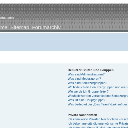
hilosophie
ome
Sitemap
Forumarchiv
Benutzer-Stufen und Gruppen
Was sind Administratoren?
Was sind Moderatoren?
Was sind Benutzergruppen?
Wo finde ich die Benutzergruppen und wie tr
Wie werde ich Gruppenleiter?
Weshalb werden verschiedene Benutzergrup
Was ist eine Hauptgruppe?
Was bedeutet der „Das Team“-Link auf der 
Private Nachrichten
Ich kann keine Privaten Nachrichten versc
Ich bekomme ständig unerwünschte Private
Ich habe eine Spam-E-Mail von einem Mitgl