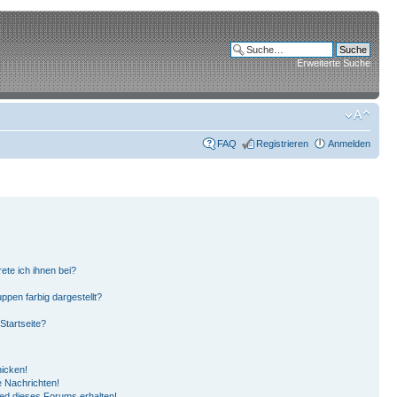
Erweiterte Suche
FAQ
Registrieren
Anmelden
ete ich ihnen bei?
pen farbig dargestellt?
Startseite?
hicken!
 Nachrichten!
ied dieses Forums erhalten!