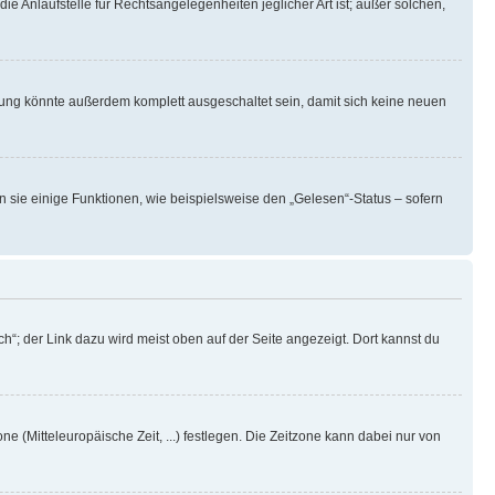
ie Anlaufstelle für Rechtsangelegenheiten jeglicher Art ist; außer solchen,
rung könnte außerdem komplett ausgeschaltet sein, damit sich keine neuen
n sie einige Funktionen, wie beispielsweise den „Gelesen“-Status – sofern
h“; der Link dazu wird meist oben auf der Seite angezeigt. Dort kannst du
ne (Mitteleuropäische Zeit, ...) festlegen. Die Zeitzone kann dabei nur von