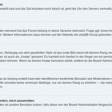
h!
estellt hast und die Zeit trotzdem noch falsch ist, geht die Uhr des Servers vermutl
der niemand hat das Forum bislang in deine Sprache übersetzt. Frage ggf. einen Adm
est. Weitere Informationen dazu können auf der Website der phpBB Group gefunden
. Abhängig von dem gewählten Style ist das erste Bild meist mit deinem Rang verk
, ist auch als „Avatar“ genannt. Es handelt sich hierbei in der Regel um ein persön
zen können. Wenn du keinen Avatar benutzen darfst, solltest du die Board-Admini
e du bislang erstellt hast oder identifizieren bestimmte Benutzer wie Moderatore
 Bitte schreibe keine sinnlosen Beiträge, nur um deinen Rang zu erhöhen — die mei
en.
ordert, mich anzumelden.
ichten an andere Benutzer nutzen, falls diese von der Board-Administration freige