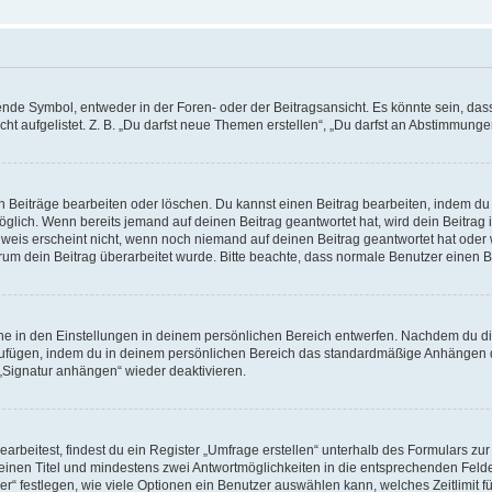
e Symbol, entweder in der Foren- oder der Beitragsansicht. Es könnte sein, dass e
t aufgelistet. Z. B. „Du darfst neue Themen erstellen“, „Du darfst an Abstimmung
n Beiträge bearbeiten oder löschen. Du kannst einen Beitrag bearbeiten, indem du
möglich. Wenn bereits jemand auf deinen Beitrag geantwortet hat, wird dein Beitra
nweis erscheint nicht, wenn noch niemand auf deinen Beitrag geantwortet hat oder 
 warum dein Beitrag überarbeitet wurde. Bitte beachte, dass normale Benutzer einen
e in den Einstellungen in deinem persönlichen Bereich entwerfen. Nachdem du die 
zufügen, indem du in deinem persönlichen Bereich das standardmäßige Anhängen d
 „Signatur anhängen“ wieder deaktivieren.
beitest, findest du ein Register „Umfrage erstellen“ unterhalb des Formulars zur 
t einen Titel und mindestens zwei Antwortmöglichkeiten in die entsprechenden Felde
r“ festlegen, wie viele Optionen ein Benutzer auswählen kann, welches Zeitlimit fü