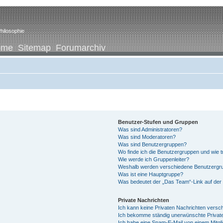
hilosophie
ome
Sitemap
Forumarchiv
Benutzer-Stufen und Gruppen
Was sind Administratoren?
Was sind Moderatoren?
Was sind Benutzergruppen?
Wo finde ich die Benutzergruppen und wie tr
Wie werde ich Gruppenleiter?
Weshalb werden verschiedene Benutzergrup
Was ist eine Hauptgruppe?
Was bedeutet der „Das Team“-Link auf der 
Private Nachrichten
Ich kann keine Privaten Nachrichten versc
Ich bekomme ständig unerwünschte Private
Ich habe eine Spam-E-Mail von einem Mitgl