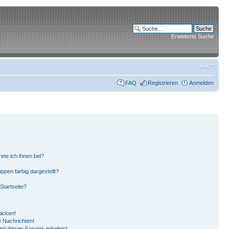
Erweiterte Suche
FAQ
Registrieren
Anmelden
ete ich ihnen bei?
pen farbig dargestellt?
Startseite?
hicken!
 Nachrichten!
ied dieses Forums erhalten!