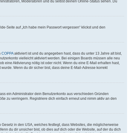
ministratoren, Moderatoren und du selbst deinen Online-Status sehen. Du
elde-Seite auf „Ich habe mein Passwort vergessen“ klickst und den
n
COPPA
aktiviert ist und du angegeben hast, dass du unter 13 Jahre alt bist,
utzerkonto vielleicht aktiviert werden. Bei einigen Boards müssen alle neu
ob eine Aktivierung nötig ist oder nicht. Wenn du eine E-Mail erhalten hast,
 wurde. Wenn du dir sicher bist, dass deine E-Mail-Adresse korrekt
 dass ein Administrator dein Benutzerkonto aus verschieden Gründen
ße zu verringern. Registriere dich einfach erneut und nimm aktiv an den
n Gesetz in den USA, welches festlegt, dass Websites, die möglicherweise
 du dir unsicher bist, ob dies auf dich oder die Website, auf der du dich