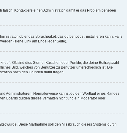
ich falsch. Kontaktiere einen Administrator, damit er das Problem beheben
inistrator, ob er das Sprachpaket, das du benötigst, installieren kann. Falls
 werden (siehe Link am Ende jeder Seite).
nüpft: Oft sind dies Sterne, Kästchen oder Punkte, die deine Beitragszahl
liches Bild, welches von Benutzer zu Benutzer unterschiedlich ist. Die
stration nach den Gründen dafür fragen.
n und Administratoren. Normalerweise kannst du den Wortlaut eines Ranges
sten Boards dulden dieses Verhalten nicht und ein Moderator oder
schaltet wurde. Diese Maßnahme soll den Missbrauch dieses Systems durch