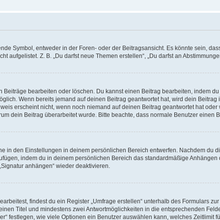
e Symbol, entweder in der Foren- oder der Beitragsansicht. Es könnte sein, dass e
t aufgelistet. Z. B. „Du darfst neue Themen erstellen“, „Du darfst an Abstimmung
n Beiträge bearbeiten oder löschen. Du kannst einen Beitrag bearbeiten, indem du
möglich. Wenn bereits jemand auf deinen Beitrag geantwortet hat, wird dein Beitra
nweis erscheint nicht, wenn noch niemand auf deinen Beitrag geantwortet hat oder 
 warum dein Beitrag überarbeitet wurde. Bitte beachte, dass normale Benutzer einen
e in den Einstellungen in deinem persönlichen Bereich entwerfen. Nachdem du die 
zufügen, indem du in deinem persönlichen Bereich das standardmäßige Anhängen d
 „Signatur anhängen“ wieder deaktivieren.
beitest, findest du ein Register „Umfrage erstellen“ unterhalb des Formulars zur 
t einen Titel und mindestens zwei Antwortmöglichkeiten in die entsprechenden Felde
r“ festlegen, wie viele Optionen ein Benutzer auswählen kann, welches Zeitlimit fü