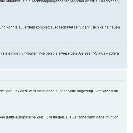
ie Anlaufstelle für Rechtsangelegenheiten jeglicher Art ist; außer solchen,
rung könnte außerdem komplett ausgeschaltet sein, damit sich keine neuen
n sie einige Funktionen, wie beispielsweise den „Gelesen“-Status – sofern
h“; der Link dazu wird meist oben auf der Seite angezeigt. Dort kannst du
ne (Mitteleuropäische Zeit, ...) festlegen. Die Zeitzone kann dabei nur von