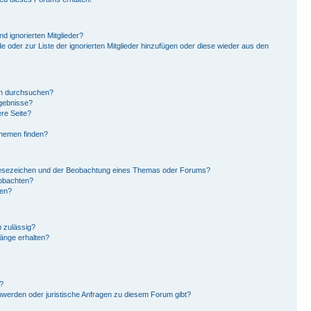
d ignorierten Mitglieder?
de oder zur Liste der ignorierten Mitglieder hinzufügen oder diese wieder aus den
en durchsuchen?
rgebnisse?
re Seite?
Themen finden?
Lesezeichen und der Beobachtung eines Themas oder Forums?
eobachten?
gen?
 zulässig?
hänge erhalten?
?
hwerden oder juristische Anfragen zu diesem Forum gibt?