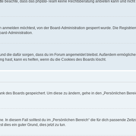
. Bitte beachte, dass das phpBB-Team keine Rechtsberatung anbieten kann und nicht d
h anmelden möchtest, von der Board-Administration gesperrt wurde. Die Registrie
ard-Administration.
t und die dafür sorgen, dass du im Forum angemeldet bleibst. Außerdem ermögliche
ng hast, kann es helfen, wenn du die Cookies des Boards löscht.
bank des Boards gespeichert. Um diese zu ändern, gehe in den „Persönlichen Bereic
e. In diesem Fall solltest du im „Persönlichen Bereich“ die für dich passende Zeitzo
t dies ein guter Grund, dies jetzt zu tun.