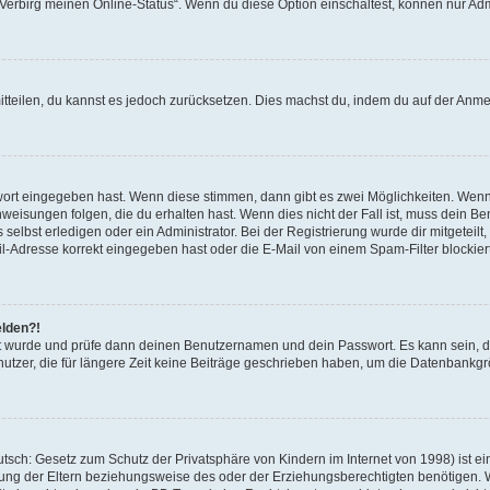
 „Verbirg meinen Online-Status“. Wenn du diese Option einschaltest, können nur Ad
mitteilen, du kannst es jedoch zurücksetzen. Dies machst du, indem du auf der Anm
swort eingegeben hast. Wenn diese stimmen, dann gibt es zwei Möglichkeiten. Wen
eisungen folgen, die du erhalten hast. Wenn dies nicht der Fall ist, muss dein Ben
lbst erledigen oder ein Administrator. Bei der Registrierung wurde dir mitgeteilt, 
-Adresse korrekt eingegeben hast oder die E-Mail von einem Spam-Filter blockiert
elden?!
andt wurde und prüfe dann deinen Benutzernamen und dein Passwort. Es kann sein,
utzer, die für längere Zeit keine Beiträge geschrieben haben, um die Datenbankgrö
sch: Gesetz zum Schutz der Privatsphäre von Kindern im Internet von 1998) ist ei
ng der Eltern beziehungsweise des oder der Erziehungsberechtigten benötigen. Wenn