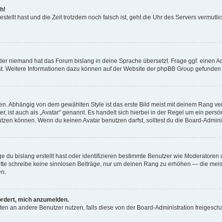
h!
estellt hast und die Zeit trotzdem noch falsch ist, geht die Uhr des Servers vermutl
der niemand hat das Forum bislang in deine Sprache übersetzt. Frage ggf. einen Adm
est. Weitere Informationen dazu können auf der Website der phpBB Group gefunden
. Abhängig von dem gewählten Style ist das erste Bild meist mit deinem Rang verk
, ist auch als „Avatar“ genannt. Es handelt sich hierbei in der Regel um ein persön
zen können. Wenn du keinen Avatar benutzen darfst, solltest du die Board-Admini
e du bislang erstellt hast oder identifizieren bestimmte Benutzer wie Moderatore
 Bitte schreibe keine sinnlosen Beiträge, nur um deinen Rang zu erhöhen — die mei
en.
ordert, mich anzumelden.
ichten an andere Benutzer nutzen, falls diese von der Board-Administration freige