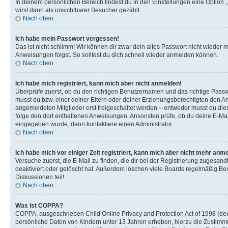
In deinem persönlichen Bereich findest du in den Einstellungen eine Option
wirst dann als unsichtbarer Besucher gezählt.
Nach oben
Ich habe mein Passwort vergessen!
Das ist nicht schlimm! Wir können dir zwar dein altes Passwort nicht wieder 
Anweisungen folgst. So solltest du dich schnell wieder anmelden können.
Nach oben
Ich habe mich registriert, kann mich aber nicht anmelden!
Überprüfe zuerst, ob du den richtigen Benutzernamen und das richtige Pas
musst du bzw. einer deiner Eltern oder deiner Erziehungsberechtigten den Anw
angemeldeten Mitglieder erst freigeschaltet werden – entweder musst du dies se
folge den dort enthaltenen Anweisungen. Ansonsten prüfe, ob du deine E-Mail
eingegeben wurde, dann kontaktiere einen Administrator.
Nach oben
Ich habe mich vor einiger Zeit registriert, kann mich aber nicht mehr anm
Versuche zuerst, die E-Mail zu finden, die dir bei der Registrierung zuges
deaktiviert oder gelöscht hat. Außerdem löschen viele Boards regelmäßig Ben
Diskussionen teil!
Nach oben
Was ist COPPA?
COPPA, ausgeschrieben Child Online Privacy and Protection Act of 1998 (deut
persönliche Daten von Kindern unter 13 Jahren erheben, hierzu die Zustimmu