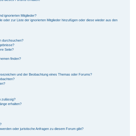
d ignorierten Mitglieder?
de oder zur Liste der ignorierten Mitglieder hinzufügen oder diese wieder aus den
en durchsuchen?
rgebnisse?
re Seite?
Themen finden?
Lesezeichen und der Beobachtung eines Themas oder Forums?
eobachten?
gen?
 zulässig?
hänge erhalten?
?
hwerden oder juristische Anfragen zu diesem Forum gibt?