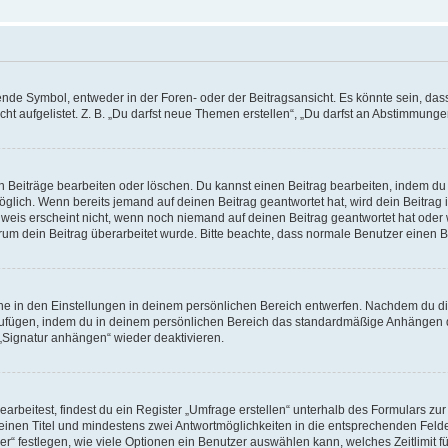
e Symbol, entweder in der Foren- oder der Beitragsansicht. Es könnte sein, dass e
t aufgelistet. Z. B. „Du darfst neue Themen erstellen“, „Du darfst an Abstimmung
n Beiträge bearbeiten oder löschen. Du kannst einen Beitrag bearbeiten, indem du
möglich. Wenn bereits jemand auf deinen Beitrag geantwortet hat, wird dein Beitra
nweis erscheint nicht, wenn noch niemand auf deinen Beitrag geantwortet hat oder 
 warum dein Beitrag überarbeitet wurde. Bitte beachte, dass normale Benutzer einen
e in den Einstellungen in deinem persönlichen Bereich entwerfen. Nachdem du die 
zufügen, indem du in deinem persönlichen Bereich das standardmäßige Anhängen d
 „Signatur anhängen“ wieder deaktivieren.
beitest, findest du ein Register „Umfrage erstellen“ unterhalb des Formulars zur 
t einen Titel und mindestens zwei Antwortmöglichkeiten in die entsprechenden Felde
r“ festlegen, wie viele Optionen ein Benutzer auswählen kann, welches Zeitlimit fü