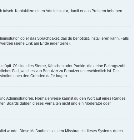
ich falsch. Kontaktiere einen Administrator, damit er das Problem beheben
inistrator, ob er das Sprachpaket, das du benötigst, installieren kann. Falls
 werden (siehe Link am Ende jeder Seite).
nüpft: Oft sind dies Sterne, Kästchen oder Punkte, die deine Beitragszahl
liches Bild, welches von Benutzer zu Benutzer unterschiedlich ist. Die
stration nach den Gründen dafür fragen.
n und Administratoren. Normalerweise kannst du den Wortlaut eines Ranges
sten Boards dulden dieses Verhalten nicht und ein Moderator oder
schaltet wurde. Diese Maßnahme soll den Missbrauch dieses Systems durch