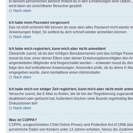
In deinem persönlichen Bereich findest du in den Einstellungen eine Option
wirst dann als unsichtbarer Besucher gezählt.
Nach oben
Ich habe mein Passwort vergessen!
Das ist nicht schlimm! Wir können dir zwar dein altes Passwort nicht wieder 
Anweisungen folgst. So solltest du dich schnell wieder anmelden können.
Nach oben
Ich habe mich registriert, kann mich aber nicht anmelden!
Überprüfe zuerst, ob du den richtigen Benutzernamen und das richtige Pas
musst du bzw. einer deiner Eltern oder deiner Erziehungsberechtigten den Anw
angemeldeten Mitglieder erst freigeschaltet werden – entweder musst du dies se
folge den dort enthaltenen Anweisungen. Ansonsten prüfe, ob du deine E-Mail
eingegeben wurde, dann kontaktiere einen Administrator.
Nach oben
Ich habe mich vor einiger Zeit registriert, kann mich aber nicht mehr anm
Versuche zuerst, die E-Mail zu finden, die dir bei der Registrierung zuges
deaktiviert oder gelöscht hat. Außerdem löschen viele Boards regelmäßig Ben
Diskussionen teil!
Nach oben
Was ist COPPA?
COPPA, ausgeschrieben Child Online Privacy and Protection Act of 1998 (deut
persönliche Daten von Kindern unter 13 Jahren erheben, hierzu die Zustimmu