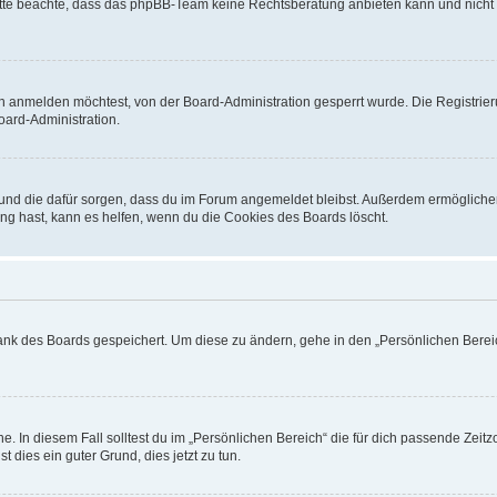
. Bitte beachte, dass das phpBB-Team keine Rechtsberatung anbieten kann und nicht d
h anmelden möchtest, von der Board-Administration gesperrt wurde. Die Registrie
ard-Administration.
t und die dafür sorgen, dass du im Forum angemeldet bleibst. Außerdem ermögliche
ng hast, kann es helfen, wenn du die Cookies des Boards löscht.
bank des Boards gespeichert. Um diese zu ändern, gehe in den „Persönlichen Bereic
e. In diesem Fall solltest du im „Persönlichen Bereich“ die für dich passende Zeitzo
t dies ein guter Grund, dies jetzt zu tun.