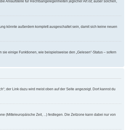
ie Anlaufstelle für Rechtsangelegenheiten jeglicher Art ist; außer solchen,
rung könnte außerdem komplett ausgeschaltet sein, damit sich keine neuen
n sie einige Funktionen, wie beispielsweise den „Gelesen“-Status – sofern
h“; der Link dazu wird meist oben auf der Seite angezeigt. Dort kannst du
ne (Mitteleuropäische Zeit, ...) festlegen. Die Zeitzone kann dabei nur von