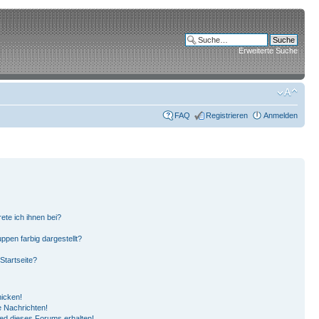
Erweiterte Suche
FAQ
Registrieren
Anmelden
ete ich ihnen bei?
pen farbig dargestellt?
Startseite?
hicken!
 Nachrichten!
ied dieses Forums erhalten!