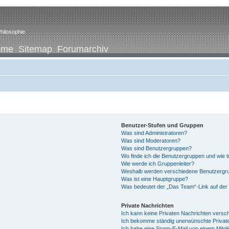
hilosophie
ome
Sitemap
Forumarchiv
Benutzer-Stufen und Gruppen
Was sind Administratoren?
Was sind Moderatoren?
Was sind Benutzergruppen?
Wo finde ich die Benutzergruppen und wie tr
Wie werde ich Gruppenleiter?
Weshalb werden verschiedene Benutzergrup
Was ist eine Hauptgruppe?
Was bedeutet der „Das Team“-Link auf der 
Private Nachrichten
Ich kann keine Privaten Nachrichten versc
Ich bekomme ständig unerwünschte Private
Ich habe eine Spam-E-Mail von einem Mitgl