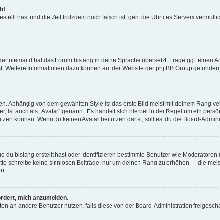
h!
estellt hast und die Zeit trotzdem noch falsch ist, geht die Uhr des Servers vermutl
der niemand hat das Forum bislang in deine Sprache übersetzt. Frage ggf. einen Adm
est. Weitere Informationen dazu können auf der Website der phpBB Group gefunden
. Abhängig von dem gewählten Style ist das erste Bild meist mit deinem Rang verk
, ist auch als „Avatar“ genannt. Es handelt sich hierbei in der Regel um ein persön
zen können. Wenn du keinen Avatar benutzen darfst, solltest du die Board-Admini
e du bislang erstellt hast oder identifizieren bestimmte Benutzer wie Moderatore
 Bitte schreibe keine sinnlosen Beiträge, nur um deinen Rang zu erhöhen — die mei
en.
ordert, mich anzumelden.
ichten an andere Benutzer nutzen, falls diese von der Board-Administration freige