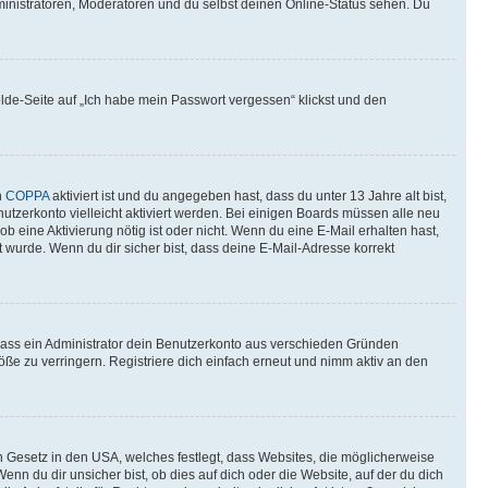
ministratoren, Moderatoren und du selbst deinen Online-Status sehen. Du
elde-Seite auf „Ich habe mein Passwort vergessen“ klickst und den
n
COPPA
aktiviert ist und du angegeben hast, dass du unter 13 Jahre alt bist,
utzerkonto vielleicht aktiviert werden. Bei einigen Boards müssen alle neu
ob eine Aktivierung nötig ist oder nicht. Wenn du eine E-Mail erhalten hast,
 wurde. Wenn du dir sicher bist, dass deine E-Mail-Adresse korrekt
 dass ein Administrator dein Benutzerkonto aus verschieden Gründen
ße zu verringern. Registriere dich einfach erneut und nimm aktiv an den
n Gesetz in den USA, welches festlegt, dass Websites, die möglicherweise
 du dir unsicher bist, ob dies auf dich oder die Website, auf der du dich