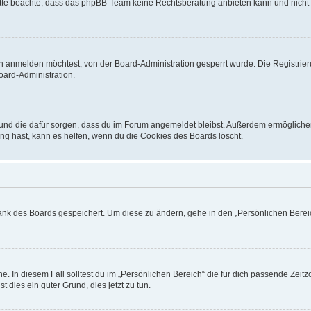
. Bitte beachte, dass das phpBB-Team keine Rechtsberatung anbieten kann und nicht d
h anmelden möchtest, von der Board-Administration gesperrt wurde. Die Registrie
ard-Administration.
t und die dafür sorgen, dass du im Forum angemeldet bleibst. Außerdem ermögliche
ng hast, kann es helfen, wenn du die Cookies des Boards löscht.
bank des Boards gespeichert. Um diese zu ändern, gehe in den „Persönlichen Bereic
e. In diesem Fall solltest du im „Persönlichen Bereich“ die für dich passende Zeitzo
t dies ein guter Grund, dies jetzt zu tun.