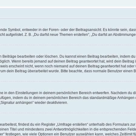
e Symbol, entweder in der Foren- oder der Beitragsansicht. Es könnte sein, dass e
t aufgelistet. Z. B. „Du darfst neue Themen erstellen“, „Du darfst an Abstimmung
n Beiträge bearbeiten oder löschen. Du kannst einen Beitrag bearbeiten, indem du
möglich. Wenn bereits jemand auf deinen Beitrag geantwortet hat, wird dein Beitra
nweis erscheint nicht, wenn noch niemand auf deinen Beitrag geantwortet hat oder 
 warum dein Beitrag überarbeitet wurde. Bitte beachte, dass normale Benutzer einen
e in den Einstellungen in deinem persönlichen Bereich entwerfen. Nachdem du die 
zufügen, indem du in deinem persönlichen Bereich das standardmäßige Anhängen d
 „Signatur anhängen“ wieder deaktivieren.
beitest, findest du ein Register „Umfrage erstellen“ unterhalb des Formulars zur 
t einen Titel und mindestens zwei Antwortmöglichkeiten in die entsprechenden Felde
r“ festlegen, wie viele Optionen ein Benutzer auswählen kann, welches Zeitlimit fü