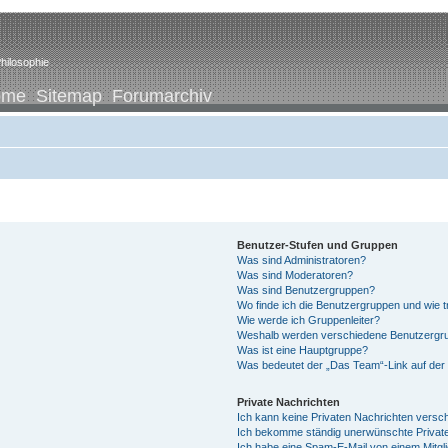
hilosophie
ome
Sitemap
Forumarchiv
Benutzer-Stufen und Gruppen
Was sind Administratoren?
Was sind Moderatoren?
Was sind Benutzergruppen?
Wo finde ich die Benutzergruppen und wie tr
Wie werde ich Gruppenleiter?
Weshalb werden verschiedene Benutzergrup
Was ist eine Hauptgruppe?
Was bedeutet der „Das Team“-Link auf der 
Private Nachrichten
Ich kann keine Privaten Nachrichten versc
Ich bekomme ständig unerwünschte Private
Ich habe eine Spam-E-Mail von einem Mitgl