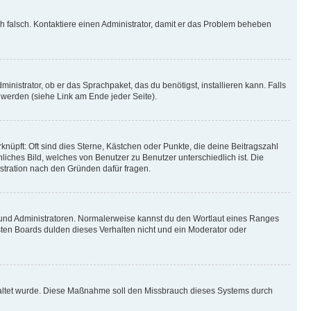
ich falsch. Kontaktiere einen Administrator, damit er das Problem beheben
inistrator, ob er das Sprachpaket, das du benötigst, installieren kann. Falls
 werden (siehe Link am Ende jeder Seite).
nüpft: Oft sind dies Sterne, Kästchen oder Punkte, die deine Beitragszahl
liches Bild, welches von Benutzer zu Benutzer unterschiedlich ist. Die
stration nach den Gründen dafür fragen.
n und Administratoren. Normalerweise kannst du den Wortlaut eines Ranges
sten Boards dulden dieses Verhalten nicht und ein Moderator oder
schaltet wurde. Diese Maßnahme soll den Missbrauch dieses Systems durch