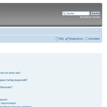
Erweiterte Suche
FAQ
Registrieren
Anmelden
ete ich ihnen bei?
pen farbig dargestellt?
Startseite?
hicken!
 Nachrichten!
ied dieses Forums erhalten!