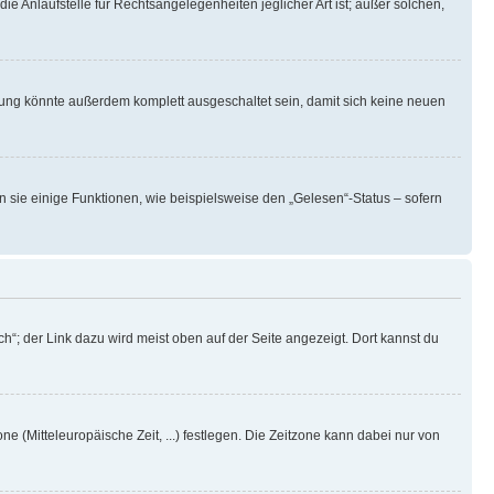
ie Anlaufstelle für Rechtsangelegenheiten jeglicher Art ist; außer solchen,
rung könnte außerdem komplett ausgeschaltet sein, damit sich keine neuen
n sie einige Funktionen, wie beispielsweise den „Gelesen“-Status – sofern
h“; der Link dazu wird meist oben auf der Seite angezeigt. Dort kannst du
ne (Mitteleuropäische Zeit, ...) festlegen. Die Zeitzone kann dabei nur von