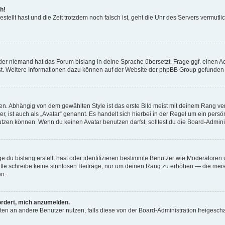
h!
estellt hast und die Zeit trotzdem noch falsch ist, geht die Uhr des Servers vermutl
der niemand hat das Forum bislang in deine Sprache übersetzt. Frage ggf. einen Adm
est. Weitere Informationen dazu können auf der Website der phpBB Group gefunden
. Abhängig von dem gewählten Style ist das erste Bild meist mit deinem Rang verk
, ist auch als „Avatar“ genannt. Es handelt sich hierbei in der Regel um ein persön
zen können. Wenn du keinen Avatar benutzen darfst, solltest du die Board-Admini
e du bislang erstellt hast oder identifizieren bestimmte Benutzer wie Moderatore
 Bitte schreibe keine sinnlosen Beiträge, nur um deinen Rang zu erhöhen — die mei
en.
ordert, mich anzumelden.
ichten an andere Benutzer nutzen, falls diese von der Board-Administration freige