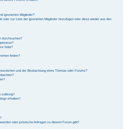
d ignorierten Mitglieder?
de oder zur Liste der ignorierten Mitglieder hinzufügen oder diese wieder aus den
en durchsuchen?
rgebnisse?
re Seite?
Themen finden?
Lesezeichen und der Beobachtung eines Themas oder Forums?
eobachten?
gen?
 zulässig?
hänge erhalten?
?
hwerden oder juristische Anfragen zu diesem Forum gibt?