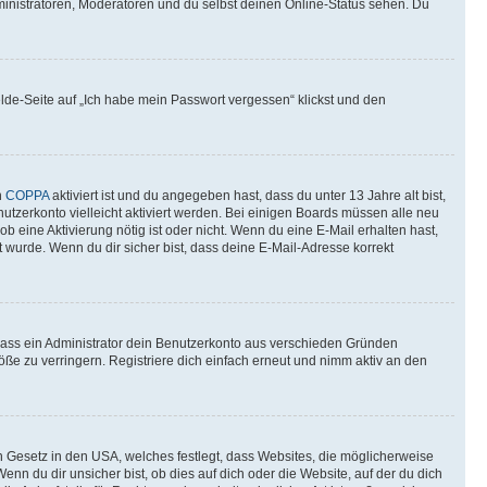
ministratoren, Moderatoren und du selbst deinen Online-Status sehen. Du
elde-Seite auf „Ich habe mein Passwort vergessen“ klickst und den
n
COPPA
aktiviert ist und du angegeben hast, dass du unter 13 Jahre alt bist,
utzerkonto vielleicht aktiviert werden. Bei einigen Boards müssen alle neu
ob eine Aktivierung nötig ist oder nicht. Wenn du eine E-Mail erhalten hast,
 wurde. Wenn du dir sicher bist, dass deine E-Mail-Adresse korrekt
 dass ein Administrator dein Benutzerkonto aus verschieden Gründen
ße zu verringern. Registriere dich einfach erneut und nimm aktiv an den
n Gesetz in den USA, welches festlegt, dass Websites, die möglicherweise
 du dir unsicher bist, ob dies auf dich oder die Website, auf der du dich