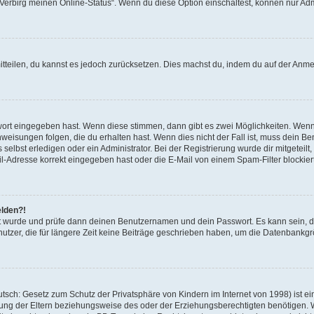
 „Verbirg meinen Online-Status“. Wenn du diese Option einschaltest, können nur Ad
mitteilen, du kannst es jedoch zurücksetzen. Dies machst du, indem du auf der Anm
swort eingegeben hast. Wenn diese stimmen, dann gibt es zwei Möglichkeiten. Wen
eisungen folgen, die du erhalten hast. Wenn dies nicht der Fall ist, muss dein Ben
lbst erledigen oder ein Administrator. Bei der Registrierung wurde dir mitgeteilt, 
-Adresse korrekt eingegeben hast oder die E-Mail von einem Spam-Filter blockiert
elden?!
andt wurde und prüfe dann deinen Benutzernamen und dein Passwort. Es kann sein,
utzer, die für längere Zeit keine Beiträge geschrieben haben, um die Datenbankgrö
sch: Gesetz zum Schutz der Privatsphäre von Kindern im Internet von 1998) ist ei
ng der Eltern beziehungsweise des oder der Erziehungsberechtigten benötigen. Wenn