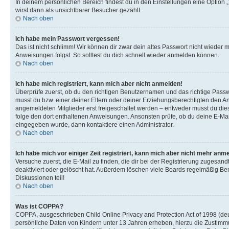
In deinem persönlichen Bereich findest du in den Einstellungen eine Option
wirst dann als unsichtbarer Besucher gezählt.
Nach oben
Ich habe mein Passwort vergessen!
Das ist nicht schlimm! Wir können dir zwar dein altes Passwort nicht wieder 
Anweisungen folgst. So solltest du dich schnell wieder anmelden können.
Nach oben
Ich habe mich registriert, kann mich aber nicht anmelden!
Überprüfe zuerst, ob du den richtigen Benutzernamen und das richtige Pas
musst du bzw. einer deiner Eltern oder deiner Erziehungsberechtigten den Anw
angemeldeten Mitglieder erst freigeschaltet werden – entweder musst du dies se
folge den dort enthaltenen Anweisungen. Ansonsten prüfe, ob du deine E-Mail
eingegeben wurde, dann kontaktiere einen Administrator.
Nach oben
Ich habe mich vor einiger Zeit registriert, kann mich aber nicht mehr anm
Versuche zuerst, die E-Mail zu finden, die dir bei der Registrierung zuges
deaktiviert oder gelöscht hat. Außerdem löschen viele Boards regelmäßig Ben
Diskussionen teil!
Nach oben
Was ist COPPA?
COPPA, ausgeschrieben Child Online Privacy and Protection Act of 1998 (deut
persönliche Daten von Kindern unter 13 Jahren erheben, hierzu die Zustimmu