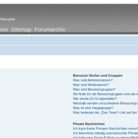
hilosophie
ome
Sitemap
Forumarchiv
Benutzer-Stufen und Gruppen
Was sind Administratoren?
Was sind Moderatoren?
Was sind Benutzergruppen?
Wo finde ich die Benutzergruppen und wie tr
Wie werde ich Gruppenleiter?
Weshalb werden verschiedene Benutzergrup
Was ist eine Hauptgruppe?
Was bedeutet der „Das Team“-Link auf der 
Private Nachrichten
Ich kann keine Privaten Nachrichten versc
Ich bekomme ständig unerwünschte Private
Ich habe eine Spam-E-Mail von einem Mitgl