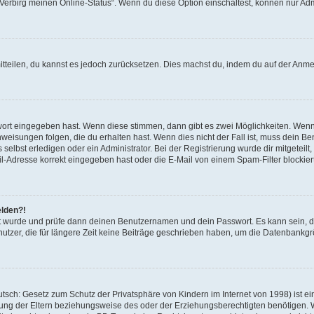
 „Verbirg meinen Online-Status“. Wenn du diese Option einschaltest, können nur Ad
mitteilen, du kannst es jedoch zurücksetzen. Dies machst du, indem du auf der Anm
swort eingegeben hast. Wenn diese stimmen, dann gibt es zwei Möglichkeiten. Wen
eisungen folgen, die du erhalten hast. Wenn dies nicht der Fall ist, muss dein Ben
lbst erledigen oder ein Administrator. Bei der Registrierung wurde dir mitgeteilt, 
-Adresse korrekt eingegeben hast oder die E-Mail von einem Spam-Filter blockiert
elden?!
andt wurde und prüfe dann deinen Benutzernamen und dein Passwort. Es kann sein,
utzer, die für längere Zeit keine Beiträge geschrieben haben, um die Datenbankgrö
sch: Gesetz zum Schutz der Privatsphäre von Kindern im Internet von 1998) ist ei
ng der Eltern beziehungsweise des oder der Erziehungsberechtigten benötigen. Wenn