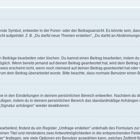
e Symbol, entweder in der Foren- oder der Beitragsansicht. Es könnte sein, dass e
t aufgelistet. Z. B. „Du darfst neue Themen erstellen“, „Du darfst an Abstimmung
n Beiträge bearbeiten oder löschen. Du kannst einen Beitrag bearbeiten, indem du
möglich. Wenn bereits jemand auf deinen Beitrag geantwortet hat, wird dein Beitra
nweis erscheint nicht, wenn noch niemand auf deinen Beitrag geantwortet hat oder 
 warum dein Beitrag überarbeitet wurde. Bitte beachte, dass normale Benutzer einen
e in den Einstellungen in deinem persönlichen Bereich entwerfen. Nachdem du die 
zufügen, indem du in deinem persönlichen Bereich das standardmäßige Anhängen d
 „Signatur anhängen“ wieder deaktivieren.
beitest, findest du ein Register „Umfrage erstellen“ unterhalb des Formulars zur 
t einen Titel und mindestens zwei Antwortmöglichkeiten in die entsprechenden Felde
r“ festlegen, wie viele Optionen ein Benutzer auswählen kann, welches Zeitlimit fü