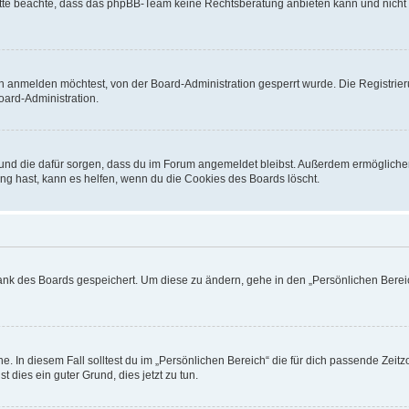
. Bitte beachte, dass das phpBB-Team keine Rechtsberatung anbieten kann und nicht d
h anmelden möchtest, von der Board-Administration gesperrt wurde. Die Registrie
ard-Administration.
t und die dafür sorgen, dass du im Forum angemeldet bleibst. Außerdem ermögliche
ng hast, kann es helfen, wenn du die Cookies des Boards löscht.
bank des Boards gespeichert. Um diese zu ändern, gehe in den „Persönlichen Bereic
e. In diesem Fall solltest du im „Persönlichen Bereich“ die für dich passende Zeitzo
t dies ein guter Grund, dies jetzt zu tun.