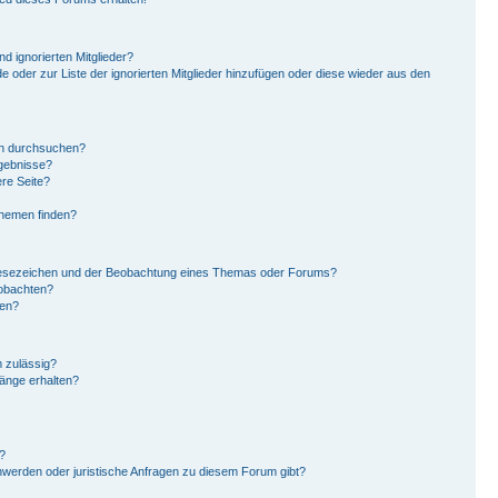
d ignorierten Mitglieder?
de oder zur Liste der ignorierten Mitglieder hinzufügen oder diese wieder aus den
en durchsuchen?
rgebnisse?
re Seite?
Themen finden?
Lesezeichen und der Beobachtung eines Themas oder Forums?
eobachten?
gen?
 zulässig?
hänge erhalten?
?
hwerden oder juristische Anfragen zu diesem Forum gibt?