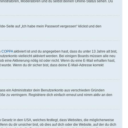
ministratoren, Moderatoren und du selbst deinen Online-Status sehen. Du
elde-Seite auf „Ich habe mein Passwort vergessen“ klickst und den
n
COPPA
aktiviert ist und du angegeben hast, dass du unter 13 Jahre alt bist,
utzerkonto vielleicht aktiviert werden. Bei einigen Boards müssen alle neu
ob eine Aktivierung nötig ist oder nicht. Wenn du eine E-Mail erhalten hast,
 wurde. Wenn du dir sicher bist, dass deine E-Mail-Adresse korrekt
 dass ein Administrator dein Benutzerkonto aus verschieden Gründen
ße zu verringern. Registriere dich einfach erneut und nimm aktiv an den
n Gesetz in den USA, welches festlegt, dass Websites, die möglicherweise
 du dir unsicher bist, ob dies auf dich oder die Website, auf der du dich