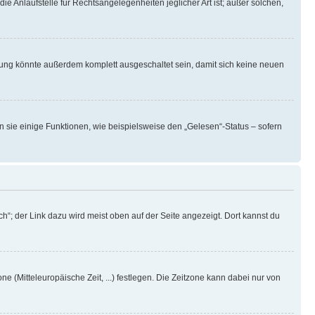
ie Anlaufstelle für Rechtsangelegenheiten jeglicher Art ist; außer solchen,
rung könnte außerdem komplett ausgeschaltet sein, damit sich keine neuen
n sie einige Funktionen, wie beispielsweise den „Gelesen“-Status – sofern
h“; der Link dazu wird meist oben auf der Seite angezeigt. Dort kannst du
ne (Mitteleuropäische Zeit, ...) festlegen. Die Zeitzone kann dabei nur von