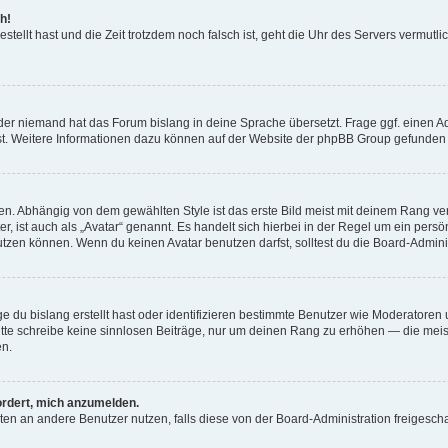
h!
estellt hast und die Zeit trotzdem noch falsch ist, geht die Uhr des Servers vermutl
der niemand hat das Forum bislang in deine Sprache übersetzt. Frage ggf. einen Adm
est. Weitere Informationen dazu können auf der Website der phpBB Group gefunden
. Abhängig von dem gewählten Style ist das erste Bild meist mit deinem Rang verk
, ist auch als „Avatar“ genannt. Es handelt sich hierbei in der Regel um ein persön
zen können. Wenn du keinen Avatar benutzen darfst, solltest du die Board-Admini
e du bislang erstellt hast oder identifizieren bestimmte Benutzer wie Moderatore
 Bitte schreibe keine sinnlosen Beiträge, nur um deinen Rang zu erhöhen — die mei
en.
ordert, mich anzumelden.
ichten an andere Benutzer nutzen, falls diese von der Board-Administration freige