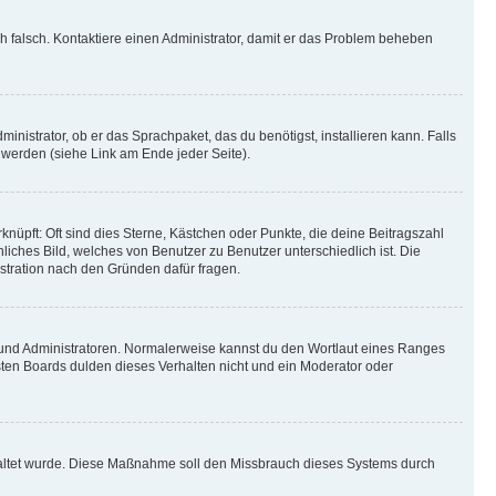
ich falsch. Kontaktiere einen Administrator, damit er das Problem beheben
inistrator, ob er das Sprachpaket, das du benötigst, installieren kann. Falls
 werden (siehe Link am Ende jeder Seite).
nüpft: Oft sind dies Sterne, Kästchen oder Punkte, die deine Beitragszahl
liches Bild, welches von Benutzer zu Benutzer unterschiedlich ist. Die
stration nach den Gründen dafür fragen.
n und Administratoren. Normalerweise kannst du den Wortlaut eines Ranges
sten Boards dulden dieses Verhalten nicht und ein Moderator oder
schaltet wurde. Diese Maßnahme soll den Missbrauch dieses Systems durch