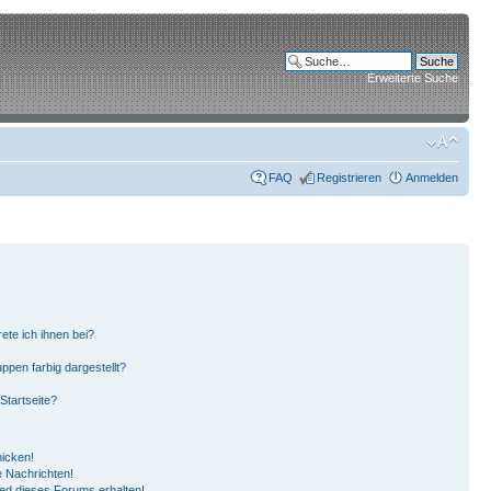
Erweiterte Suche
FAQ
Registrieren
Anmelden
ete ich ihnen bei?
pen farbig dargestellt?
Startseite?
hicken!
 Nachrichten!
ied dieses Forums erhalten!