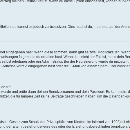
 „Verbirg meinen Online-Status“. Wenn du diese Option einschaltest, können nur Ad
mitteilen, du kannst es jedoch zurücksetzen. Dies machst du, indem du auf der Anm
swort eingegeben hast. Wenn diese stimmen, dann gibt es zwei Möglichkeiten. Wen
eisungen folgen, die du erhalten hast. Wenn dies nicht der Fall ist, muss dein Ben
lbst erledigen oder ein Administrator. Bei der Registrierung wurde dir mitgeteilt, 
-Adresse korrekt eingegeben hast oder die E-Mail von einem Spam-Filter blockiert
elden?!
andt wurde und prüfe dann deinen Benutzernamen und dein Passwort. Es kann sein,
utzer, die für längere Zeit keine Beiträge geschrieben haben, um die Datenbankgrö
sch: Gesetz zum Schutz der Privatsphäre von Kindern im Internet von 1998) ist ei
ng der Eltern beziehungsweise des oder der Erziehungsberechtigten benötigen. Wenn