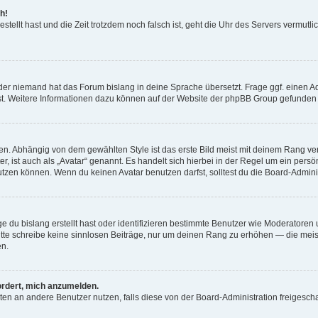
h!
estellt hast und die Zeit trotzdem noch falsch ist, geht die Uhr des Servers vermutl
der niemand hat das Forum bislang in deine Sprache übersetzt. Frage ggf. einen Adm
est. Weitere Informationen dazu können auf der Website der phpBB Group gefunden
. Abhängig von dem gewählten Style ist das erste Bild meist mit deinem Rang verk
, ist auch als „Avatar“ genannt. Es handelt sich hierbei in der Regel um ein persön
zen können. Wenn du keinen Avatar benutzen darfst, solltest du die Board-Admini
e du bislang erstellt hast oder identifizieren bestimmte Benutzer wie Moderatore
 Bitte schreibe keine sinnlosen Beiträge, nur um deinen Rang zu erhöhen — die mei
en.
ordert, mich anzumelden.
ichten an andere Benutzer nutzen, falls diese von der Board-Administration freige