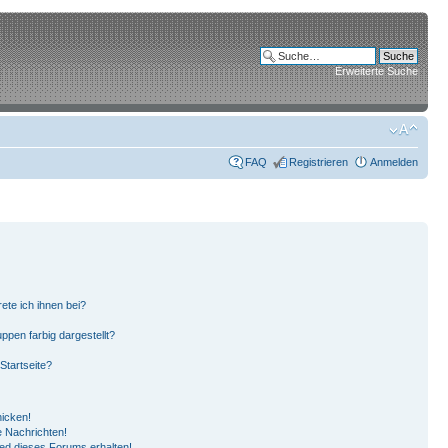
Erweiterte Suche
FAQ
Registrieren
Anmelden
ete ich ihnen bei?
pen farbig dargestellt?
Startseite?
hicken!
 Nachrichten!
ied dieses Forums erhalten!