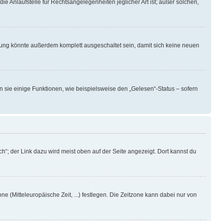
ie Anlaufstelle für Rechtsangelegenheiten jeglicher Art ist; außer solchen,
rung könnte außerdem komplett ausgeschaltet sein, damit sich keine neuen
n sie einige Funktionen, wie beispielsweise den „Gelesen“-Status – sofern
h“; der Link dazu wird meist oben auf der Seite angezeigt. Dort kannst du
ne (Mitteleuropäische Zeit, ...) festlegen. Die Zeitzone kann dabei nur von