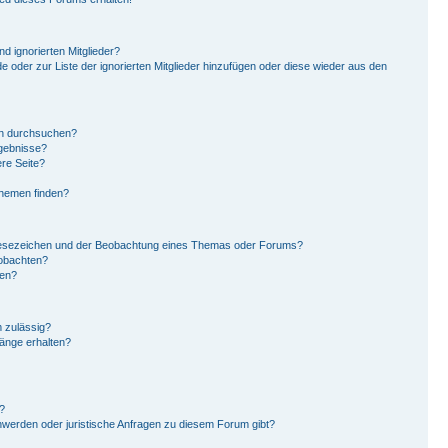
d ignorierten Mitglieder?
de oder zur Liste der ignorierten Mitglieder hinzufügen oder diese wieder aus den
en durchsuchen?
rgebnisse?
re Seite?
Themen finden?
Lesezeichen und der Beobachtung eines Themas oder Forums?
eobachten?
gen?
 zulässig?
hänge erhalten?
?
hwerden oder juristische Anfragen zu diesem Forum gibt?