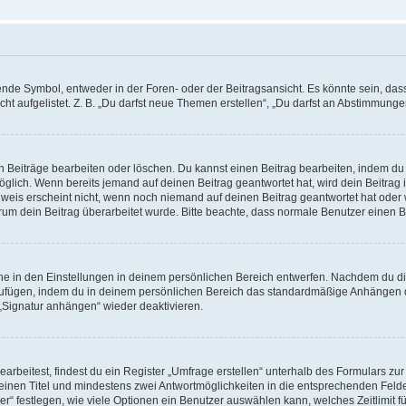
e Symbol, entweder in der Foren- oder der Beitragsansicht. Es könnte sein, dass e
t aufgelistet. Z. B. „Du darfst neue Themen erstellen“, „Du darfst an Abstimmung
n Beiträge bearbeiten oder löschen. Du kannst einen Beitrag bearbeiten, indem du
möglich. Wenn bereits jemand auf deinen Beitrag geantwortet hat, wird dein Beitra
nweis erscheint nicht, wenn noch niemand auf deinen Beitrag geantwortet hat oder 
 warum dein Beitrag überarbeitet wurde. Bitte beachte, dass normale Benutzer einen
e in den Einstellungen in deinem persönlichen Bereich entwerfen. Nachdem du die 
zufügen, indem du in deinem persönlichen Bereich das standardmäßige Anhängen d
 „Signatur anhängen“ wieder deaktivieren.
beitest, findest du ein Register „Umfrage erstellen“ unterhalb des Formulars zur 
t einen Titel und mindestens zwei Antwortmöglichkeiten in die entsprechenden Felde
r“ festlegen, wie viele Optionen ein Benutzer auswählen kann, welches Zeitlimit fü