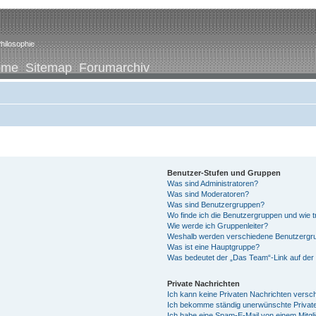
hilosophie
ome
Sitemap
Forumarchiv
Benutzer-Stufen und Gruppen
Was sind Administratoren?
Was sind Moderatoren?
Was sind Benutzergruppen?
Wo finde ich die Benutzergruppen und wie tr
Wie werde ich Gruppenleiter?
Weshalb werden verschiedene Benutzergrup
Was ist eine Hauptgruppe?
Was bedeutet der „Das Team“-Link auf der 
Private Nachrichten
Ich kann keine Privaten Nachrichten versc
Ich bekomme ständig unerwünschte Private
Ich habe eine Spam-E-Mail von einem Mitgl