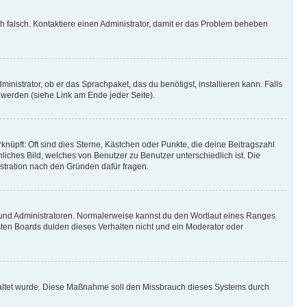
ich falsch. Kontaktiere einen Administrator, damit er das Problem beheben
inistrator, ob er das Sprachpaket, das du benötigst, installieren kann. Falls
 werden (siehe Link am Ende jeder Seite).
nüpft: Oft sind dies Sterne, Kästchen oder Punkte, die deine Beitragszahl
liches Bild, welches von Benutzer zu Benutzer unterschiedlich ist. Die
stration nach den Gründen dafür fragen.
n und Administratoren. Normalerweise kannst du den Wortlaut eines Ranges
sten Boards dulden dieses Verhalten nicht und ein Moderator oder
schaltet wurde. Diese Maßnahme soll den Missbrauch dieses Systems durch