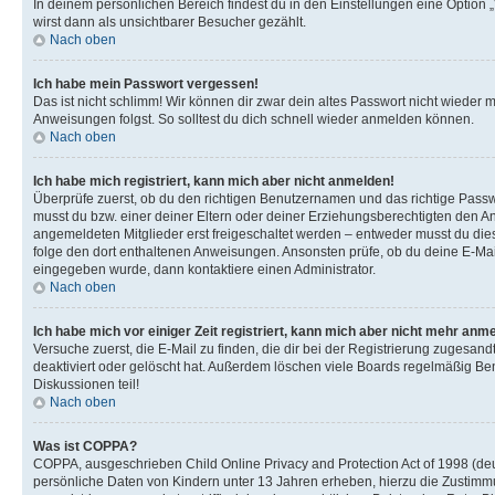
In deinem persönlichen Bereich findest du in den Einstellungen eine Option
wirst dann als unsichtbarer Besucher gezählt.
Nach oben
Ich habe mein Passwort vergessen!
Das ist nicht schlimm! Wir können dir zwar dein altes Passwort nicht wieder 
Anweisungen folgst. So solltest du dich schnell wieder anmelden können.
Nach oben
Ich habe mich registriert, kann mich aber nicht anmelden!
Überprüfe zuerst, ob du den richtigen Benutzernamen und das richtige Pas
musst du bzw. einer deiner Eltern oder deiner Erziehungsberechtigten den Anw
angemeldeten Mitglieder erst freigeschaltet werden – entweder musst du dies se
folge den dort enthaltenen Anweisungen. Ansonsten prüfe, ob du deine E-Mail
eingegeben wurde, dann kontaktiere einen Administrator.
Nach oben
Ich habe mich vor einiger Zeit registriert, kann mich aber nicht mehr anm
Versuche zuerst, die E-Mail zu finden, die dir bei der Registrierung zuges
deaktiviert oder gelöscht hat. Außerdem löschen viele Boards regelmäßig Ben
Diskussionen teil!
Nach oben
Was ist COPPA?
COPPA, ausgeschrieben Child Online Privacy and Protection Act of 1998 (deut
persönliche Daten von Kindern unter 13 Jahren erheben, hierzu die Zustimmu