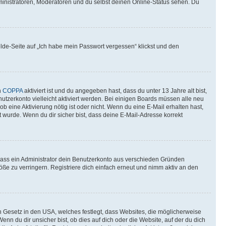
ministratoren, Moderatoren und du selbst deinen Online-Status sehen. Du
elde-Seite auf „Ich habe mein Passwort vergessen“ klickst und den
n
COPPA
aktiviert ist und du angegeben hast, dass du unter 13 Jahre alt bist,
utzerkonto vielleicht aktiviert werden. Bei einigen Boards müssen alle neu
ob eine Aktivierung nötig ist oder nicht. Wenn du eine E-Mail erhalten hast,
 wurde. Wenn du dir sicher bist, dass deine E-Mail-Adresse korrekt
 dass ein Administrator dein Benutzerkonto aus verschieden Gründen
ße zu verringern. Registriere dich einfach erneut und nimm aktiv an den
n Gesetz in den USA, welches festlegt, dass Websites, die möglicherweise
 du dir unsicher bist, ob dies auf dich oder die Website, auf der du dich