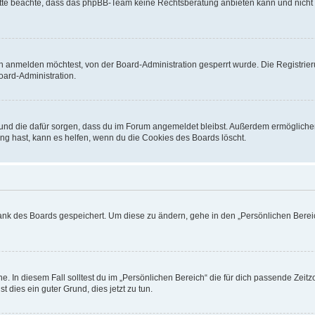
. Bitte beachte, dass das phpBB-Team keine Rechtsberatung anbieten kann und nicht d
h anmelden möchtest, von der Board-Administration gesperrt wurde. Die Registrie
ard-Administration.
t und die dafür sorgen, dass du im Forum angemeldet bleibst. Außerdem ermögliche
ng hast, kann es helfen, wenn du die Cookies des Boards löscht.
bank des Boards gespeichert. Um diese zu ändern, gehe in den „Persönlichen Bereic
e. In diesem Fall solltest du im „Persönlichen Bereich“ die für dich passende Zeitzo
t dies ein guter Grund, dies jetzt zu tun.